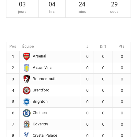
03
04
24
29
jours
hrs
mins
secs
Pos
Équipe
J
Diff
Pts
Arsenal
1
0
0
0
Aston Villa
2
0
0
0
Bournemouth
3
0
0
0
Brentford
4
0
0
0
Brighton
5
0
0
0
Chelsea
6
0
0
0
Coventry
7
0
0
0
Crystal Palace
8
0
0
0