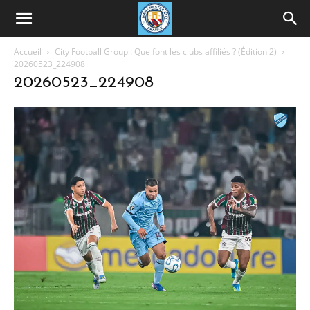
Accueil
City Football Group : Que font les clubs affiliés ? (Édition 2)
20260523_224908
20260523_224908