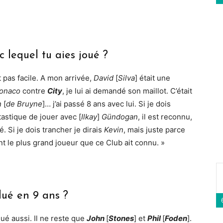
c lequel tu aies joué ?
t pas facile. A mon arrivée,
David
[
Silva
] était une
onaco
contre
City
, je lui ai demandé son maillot. C’était
n
[
de Bruyne
]… j’ai passé 8 ans avec lui. Si je dois
ntastique de jouer avec [
Ilkay
]
Gündogan
, il est reconnu,
. Si je dois trancher je dirais
Kevin
, mais juste parce
ent le plus grand joueur que ce Club ait connu. »
lué en 9 ans ?
ué aussi. Il ne reste que
John
[
Stones
] et
Phil
[
Foden
].