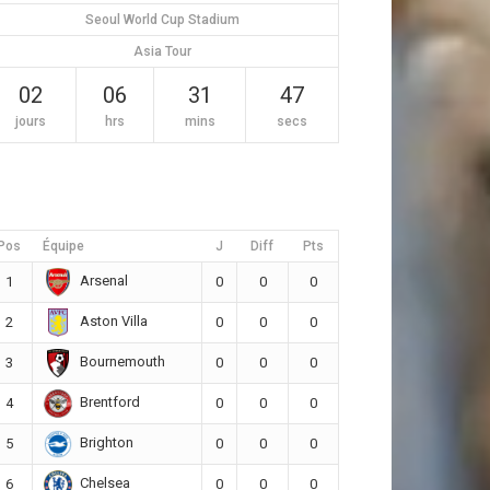
Seoul World Cup Stadium
Asia Tour
02
06
31
46
jours
hrs
mins
secs
Pos
Équipe
J
Diff
Pts
Arsenal
1
0
0
0
Aston Villa
2
0
0
0
Bournemouth
3
0
0
0
Brentford
4
0
0
0
Brighton
5
0
0
0
Chelsea
6
0
0
0