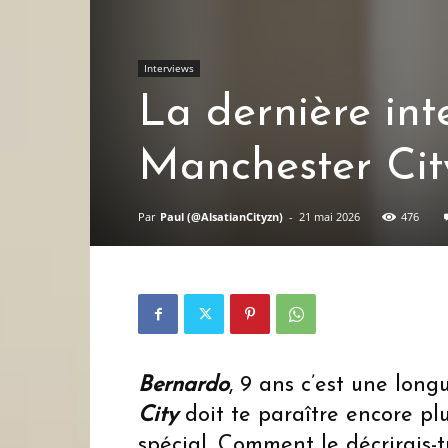
Interviews
La dernière int
Manchester Cit
Par
Paul (@AlsatianCityzn)
-
21 mai 2026
476
Bernardo
, 9 ans c’est une long
City
doit te paraître encore pl
spécial. Comment le décrirais-t