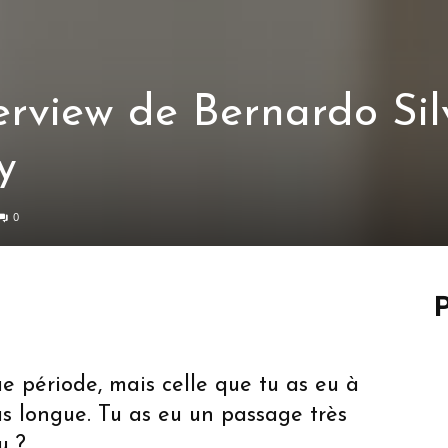
erview de Bernardo Sil
y
0
P
ue période, mais celle que tu as eu à
us longue. Tu as eu un passage très
u ?