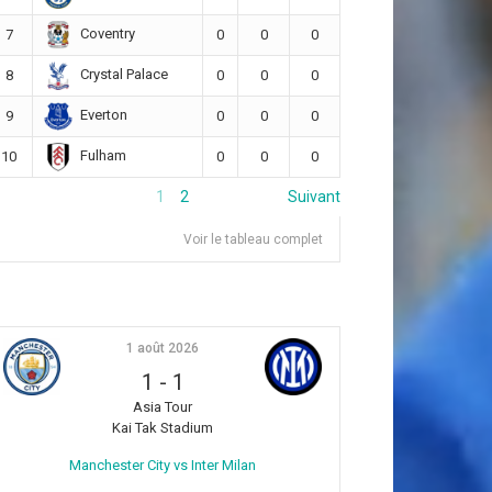
Coventry
7
0
0
0
Crystal Palace
8
0
0
0
Everton
9
0
0
0
Fulham
10
0
0
0
1
2
Suivant
Voir le tableau complet
1 août 2026
1
-
1
Asia Tour
Kai Tak Stadium
Manchester City vs Inter Milan