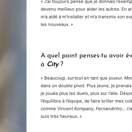
« J’ai toujours pensé que je donnais l’exempl
devenu meilleur pour aider les autres. En ar
m’a aidé à m’installer et m’a transmis son e
les nouveaux. »
A quel point penses-tu avoir é
à
City
?
« Beaucoup, surtout en tant que joueur. Mo
dans un double pivot. Plus jeune, je prenais 
je jouais plus les duels, plus sur l’aile. Dés
l’équilibre à l’équipe, de faire briller mes co
comme
Vincent Kompany
,
Fernandinho
… c’e
suis très heureux. »