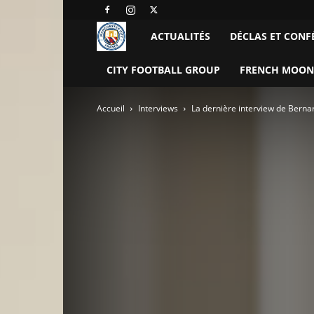
Manchester
ACTUALITÉS
DÉCLAS ET CONF
City
CITY FOOTBALL GROUP
FRENCH MOON
FC
Accueil
Interviews
La dernière interview de Berna
–
France