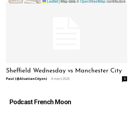
Leaflet
|
Map data ©
OpenStreetMap
contributors
Sheffield Wednesday vs Manchester City
Paul (@AlsatianCityzn)
-
4 mars 2020
0
Podcast French Moon