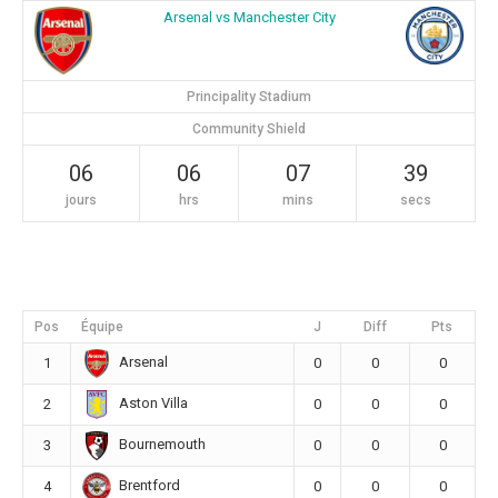
Arsenal vs Manchester City
Principality Stadium
Community Shield
06
06
07
39
jours
hrs
mins
secs
Pos
Équipe
J
Diff
Pts
Arsenal
1
0
0
0
Aston Villa
2
0
0
0
Bournemouth
3
0
0
0
Brentford
4
0
0
0