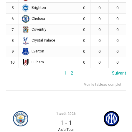
Brighton
5
0
0
0
Chelsea
6
0
0
0
Coventry
7
0
0
0
Crystal Palace
8
0
0
0
Everton
9
0
0
0
Fulham
10
0
0
0
1
2
Suivant
Voir le tableau complet
1 août 2026
1
-
1
Asia Tour