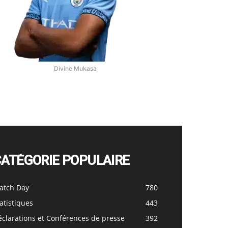
Divine Mukasa
CATÉGORIE POPULAIRE
atch Day
780
atistiques
443
clarations et Conférences de presse
392