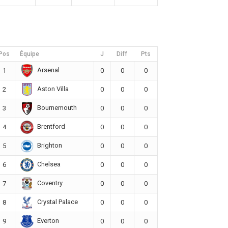
Pos
Équipe
J
Diff
Pts
Arsenal
1
0
0
0
Aston Villa
2
0
0
0
Bournemouth
3
0
0
0
Brentford
4
0
0
0
Brighton
5
0
0
0
Chelsea
6
0
0
0
Coventry
7
0
0
0
Crystal Palace
8
0
0
0
Everton
9
0
0
0