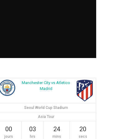
Manchester City vs Atletico
Madrid
Seoul World Cup Stadium
Asia Tour
00
03
24
19
jours
hrs
mins
secs