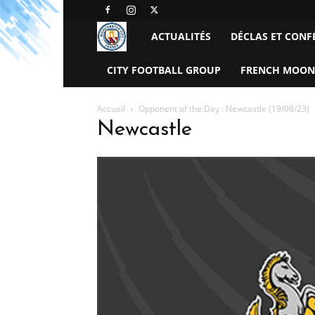
Manchester
ACTUALITÉS
DÉCLAS ET CONF
City
CITY FOOTBALL GROUP
FRENCH MOON
FC
Accueil
Opponent of the Day : Newcastle (19/08/23)
Newcastle
–
France