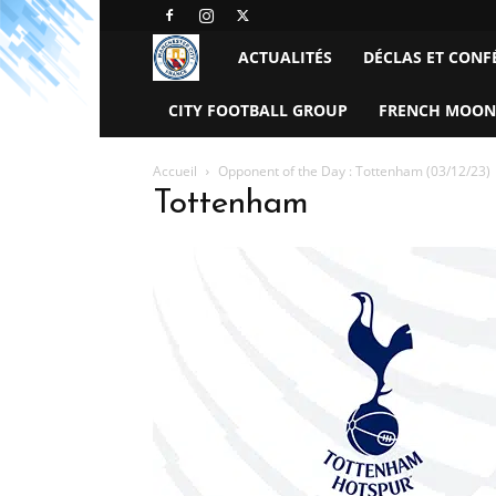
Manchester
ACTUALITÉS
DÉCLAS ET CONF
City
CITY FOOTBALL GROUP
FRENCH MOON
FC
Accueil
Opponent of the Day : Tottenham (03/12/23)
Tottenham
–
France