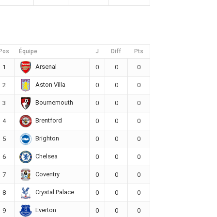
Pos
Équipe
J
Diff
Pts
Arsenal
1
0
0
0
Aston Villa
2
0
0
0
Bournemouth
3
0
0
0
Brentford
4
0
0
0
Brighton
5
0
0
0
Chelsea
6
0
0
0
Coventry
7
0
0
0
Crystal Palace
8
0
0
0
Everton
9
0
0
0