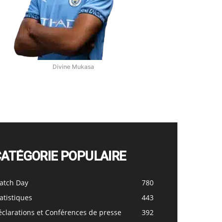
Divine Mukasa
CATÉGORIE POPULAIRE
atch Day
780
atistiques
443
clarations et Conférences de presse
392