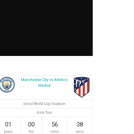
Manchester City vs Atletico
Madrid
Seoul World Cup Stadium
Asia Tour
01
00
56
38
jours
hrs
mins
secs