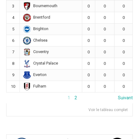
Bournemouth
3
0
0
0
Brentford
4
0
0
0
Brighton
5
0
0
0
Chelsea
6
0
0
0
Coventry
7
0
0
0
Crystal Palace
8
0
0
0
Everton
9
0
0
0
Fulham
10
0
0
0
1
2
Suivant
Voir le tableau complet