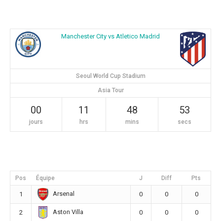
Manchester City vs Atletico Madrid
Seoul World Cup Stadium
Asia Tour
00
11
48
53
jours
hrs
mins
secs
Pos
Équipe
J
Diff
Pts
Arsenal
1
0
0
0
Aston Villa
2
0
0
0