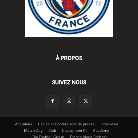
À PROPOS
SUIVEZ NOUS
Actualités
Déclas et Conférences de presse
Interviews
Match Day
Club
Classement PL
Academy
City Football Group
French Moon Podcast