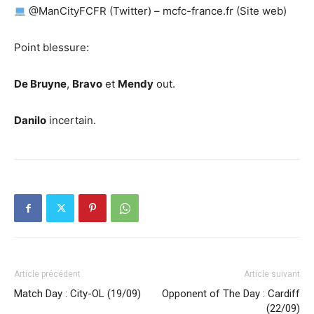
@ManCityFCFR (Twitter) – mcfc-france.fr (Site web)
Point blessure:
De Bruyne
,
Bravo
et
Mendy
out.
Danilo
incertain.
Article précédent
Article suivant
Match Day : City-OL (19/09)
Opponent of The Day : Cardiff
(22/09)