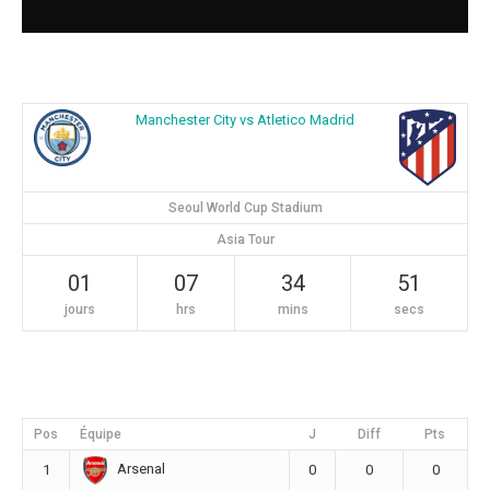
Manchester City vs Atletico Madrid
Seoul World Cup Stadium
Asia Tour
01
07
34
50
jours
hrs
mins
secs
Pos
Équipe
J
Diff
Pts
Arsenal
1
0
0
0