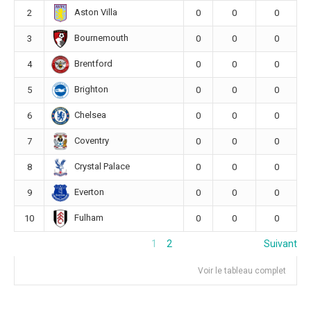
Aston Villa
2
0
0
0
Bournemouth
3
0
0
0
Brentford
4
0
0
0
Brighton
5
0
0
0
Chelsea
6
0
0
0
Coventry
7
0
0
0
Crystal Palace
8
0
0
0
Everton
9
0
0
0
Fulham
10
0
0
0
1
2
Suivant
Voir le tableau complet