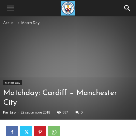
Accueil
Match Day
Match Day
Matchday: Cardiff – Manchester
City
Par
Léo
-
22 septembre 2018
887
0