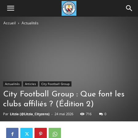
Accueil
Actualités
Actualités
Articles
City Football Group
City Football Group : Que font les
clubs affiliés ? (Édition 2)
Par
Litzia (@Litzia_Cityzens)
-
24 mai 2026
716
0