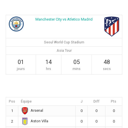
Manchester City vs Atletico Madrid
Seoul World Cup Stadium
Asia Tour
01
14
05
47
jours
hrs
mins
secs
Pos
Équipe
J
Diff
Pts
Arsenal
1
0
0
0
Aston Villa
2
0
0
0