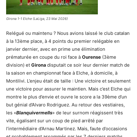
Girona 1-1 Elche (LaLiga, 23 Mai 2026)
Relégué ou maintenu ? Nous avions laissé le club catalan
à la 13ème place, à 4 points du premier relégable en
janvier dernier, avec en prime une élimination
prématurée en coupe du roi face à
Ourense
(3ème
division) et
Girona
disputait ce soir leur dernier match de
la saison en championnat face à Elche, à domicile, à
Montilivi. L’enjeu était de taille : Une victoire et seulement
une victoire pour assurer le maintien. Mais c’est Elche qui
montre le plus d’envie et ouvre le score a la 39ème d’un
but génial d’Alvaro Rodriguez. Au retour des vestiaires,
les «
Blanquivermells
» de leur surnom réagissent très
vite, égalisant sur un coup de pied arrêté par
l’intermédiaire d’Arnau Martinez. Mais, faute d’occasions
et probablement assommés par les 7 derniers matchs