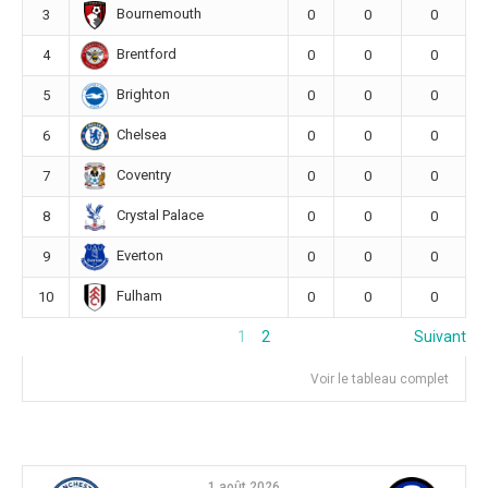
Bournemouth
3
0
0
0
Brentford
4
0
0
0
Brighton
5
0
0
0
Chelsea
6
0
0
0
Coventry
7
0
0
0
Crystal Palace
8
0
0
0
Everton
9
0
0
0
Fulham
10
0
0
0
1
2
Suivant
Voir le tableau complet
1 août 2026