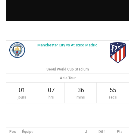
Manchester City vs Atletico Madrid
Seoul World Cup Stadium
Asia Tour
01
07
36
55
jours
hrs
mins
secs
Pos
Équipe
J
Diff
Pts