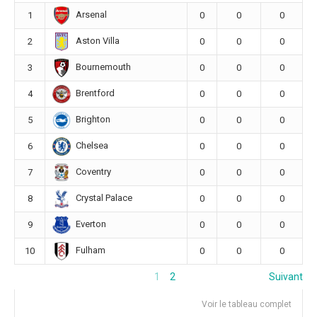
Arsenal
1
0
0
0
Aston Villa
2
0
0
0
Bournemouth
3
0
0
0
Brentford
4
0
0
0
Brighton
5
0
0
0
Chelsea
6
0
0
0
Coventry
7
0
0
0
Crystal Palace
8
0
0
0
Everton
9
0
0
0
Fulham
10
0
0
0
1
2
Suivant
Voir le tableau complet