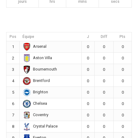
jours
hrs
mins
secs
Pos
Équipe
J
Diff
Pts
Arsenal
1
0
0
0
Aston Villa
2
0
0
0
Bournemouth
3
0
0
0
Brentford
4
0
0
0
Brighton
5
0
0
0
Chelsea
6
0
0
0
Coventry
7
0
0
0
Crystal Palace
8
0
0
0
Everton
9
0
0
0