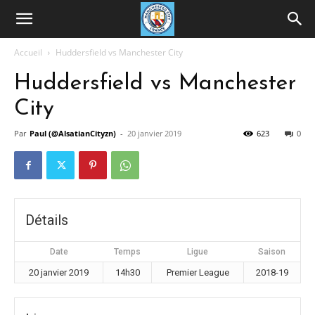
Accueil
Huddersfield vs Manchester City
Huddersfield vs Manchester
City
Par
Paul (@AlsatianCityzn)
-
20 janvier 2019
623
0
Détails
Date
Temps
Ligue
Saison
20 janvier 2019
14h30
Premier League
2018-19