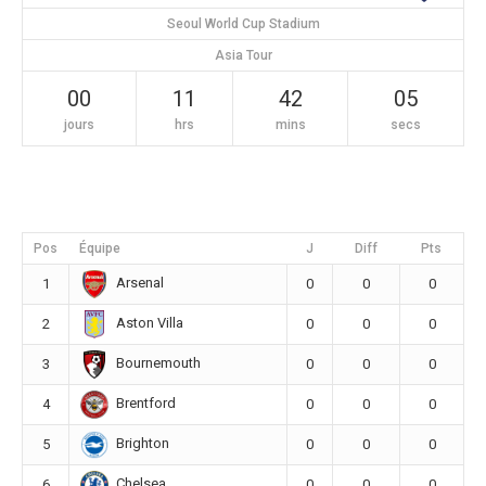
Seoul World Cup Stadium
Asia Tour
00
11
42
04
jours
hrs
mins
secs
Pos
Équipe
J
Diff
Pts
Arsenal
1
0
0
0
Aston Villa
2
0
0
0
Bournemouth
3
0
0
0
Brentford
4
0
0
0
Brighton
5
0
0
0
Chelsea
6
0
0
0