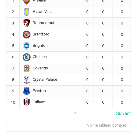
Arsenal
1
0
0
0
Aston Villa
2
0
0
0
Bournemouth
3
0
0
0
Brentford
4
0
0
0
Brighton
5
0
0
0
Chelsea
6
0
0
0
Coventry
7
0
0
0
Crystal Palace
8
0
0
0
Everton
9
0
0
0
Fulham
10
0
0
0
1
2
Suivant
Voir le tableau complet