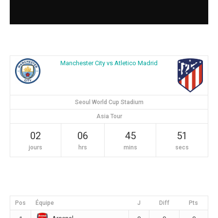
Manchester City vs Atletico Madrid
Seoul World Cup Stadium
Asia Tour
02
06
45
50
jours
hrs
mins
secs
Pos
Équipe
J
Diff
Pts