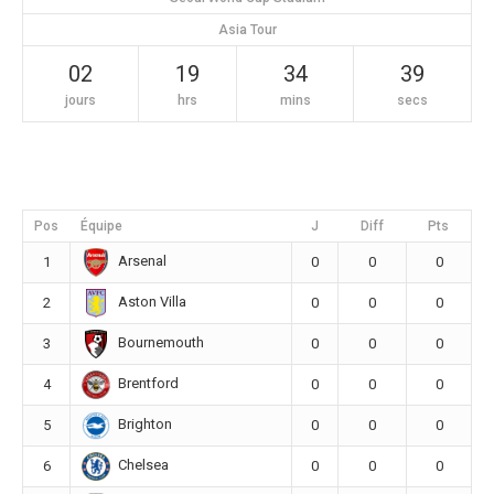
Asia Tour
02
19
34
39
jours
hrs
mins
secs
Pos
Équipe
J
Diff
Pts
Arsenal
1
0
0
0
Aston Villa
2
0
0
0
Bournemouth
3
0
0
0
Brentford
4
0
0
0
Brighton
5
0
0
0
Chelsea
6
0
0
0