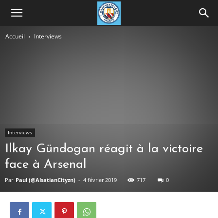
Accueil
Interviews
Interviews
Ilkay Gündogan réagit à la victoire
face à Arsenal
Par
Paul (@AlsatianCityzn)
-
4 février 2019
717
0