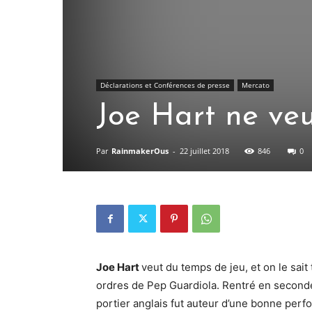
Déclarations et Conférences de presse
Mercato
Joe Hart ne veu
Par
RainmakerOus
-
22 juillet 2018
846
0
Joe Hart
veut du temps de jeu, et on le sait 
ordres de Pep Guardiola. Rentré en seconde
portier anglais fut auteur d’une bonne perf