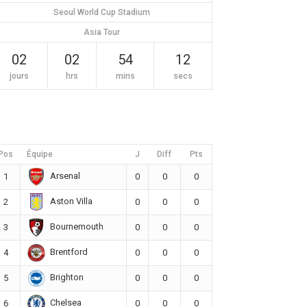
Seoul World Cup Stadium
Asia Tour
02
02
54
11
jours
hrs
mins
secs
Pos
Équipe
J
Diff
Pts
Arsenal
1
0
0
0
Aston Villa
2
0
0
0
Bournemouth
3
0
0
0
Brentford
4
0
0
0
Brighton
5
0
0
0
Chelsea
6
0
0
0