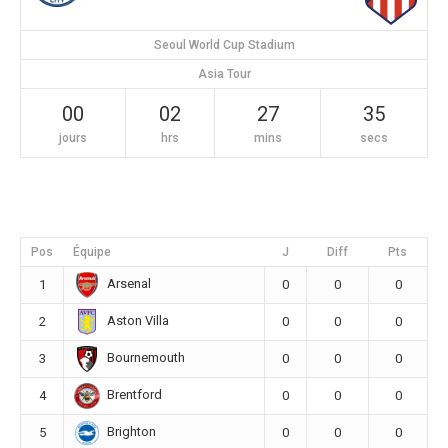
Seoul World Cup Stadium
Asia Tour
00
02
27
35
jours
hrs
mins
secs
Pos
Équipe
J
Diff
Pts
Arsenal
1
0
0
0
Aston Villa
2
0
0
0
Bournemouth
3
0
0
0
Brentford
4
0
0
0
Brighton
5
0
0
0