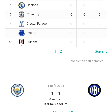
Chelsea
6
0
0
0
Coventry
7
0
0
0
Crystal Palace
8
0
0
0
Everton
9
0
0
0
Fulham
10
0
0
0
1
2
Suivant
Voir le tableau complet
1 août 2026
1
-
1
Asia Tour
Kai Tak Stadium