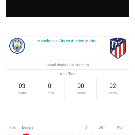
Manchester City vs Atletico Madrid
Seoul World Cup Stadium
Asia Tour
03
01
00
01
jours
hrs
mins
secs
Pos
Équipe
J
Diff
Pts