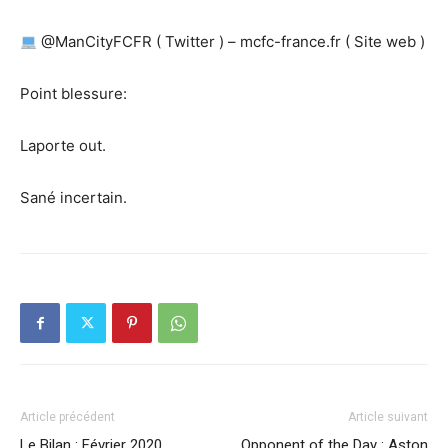
@ManCityFCFR ( Twitter ) – mcfc-france.fr ( Site web )
Point blessure:
Laporte out.
Sané incertain.
Article précédent
Article suivant
Le Bilan : Février 2020
Opponent of the Day : Aston