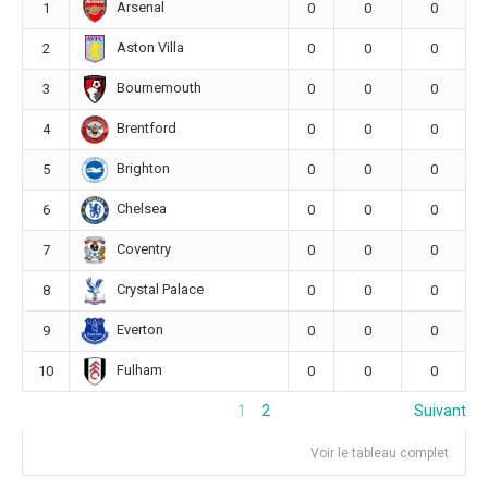
Arsenal
1
0
0
0
Aston Villa
2
0
0
0
Bournemouth
3
0
0
0
Brentford
4
0
0
0
Brighton
5
0
0
0
Chelsea
6
0
0
0
Coventry
7
0
0
0
Crystal Palace
8
0
0
0
Everton
9
0
0
0
Fulham
10
0
0
0
1
2
Suivant
Voir le tableau complet