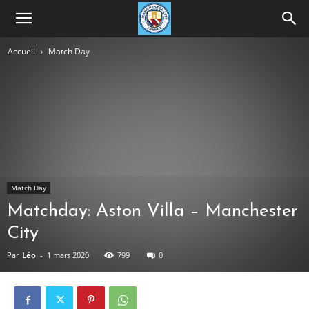
Accueil
Match Day
Match Day
Matchday: Aston Villa – Manchester
City
Par
Léo
-
1 mars 2020
799
0