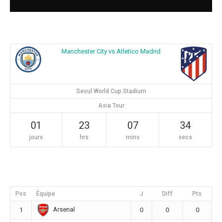
Manchester City vs Atletico Madrid
Seoul World Cup Stadium
Asia Tour
01
23
07
33
jours
hrs
mins
secs
Pos
Équipe
J
Diff
Pts
Arsenal
1
0
0
0