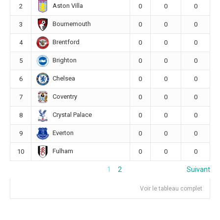
Aston Villa
2
0
0
0
Bournemouth
3
0
0
0
Brentford
4
0
0
0
Brighton
5
0
0
0
Chelsea
6
0
0
0
Coventry
7
0
0
0
Crystal Palace
8
0
0
0
Everton
9
0
0
0
Fulham
10
0
0
0
1
2
Suivant
Voir le tableau complet