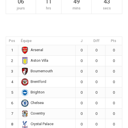
06
11
49
42
jours
hrs
mins
secs
Pos
Équipe
J
Diff
Pts
Arsenal
1
0
0
0
Aston Villa
2
0
0
0
Bournemouth
3
0
0
0
Brentford
4
0
0
0
Brighton
5
0
0
0
Chelsea
6
0
0
0
Coventry
7
0
0
0
Crystal Palace
8
0
0
0