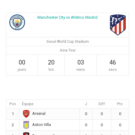
Manchester City vs Atletico Madrid
Seoul World Cup Stadium
Asia Tour
00
20
03
45
jours
hrs
mins
secs
Pos
Équipe
J
Diff
Pts
Arsenal
1
0
0
0
Aston Villa
2
0
0
0