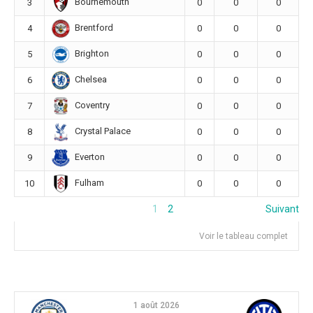
Bournemouth
3
0
0
0
Brentford
4
0
0
0
Brighton
5
0
0
0
Chelsea
6
0
0
0
Coventry
7
0
0
0
Crystal Palace
8
0
0
0
Everton
9
0
0
0
Fulham
10
0
0
0
1
2
Suivant
Voir le tableau complet
1 août 2026