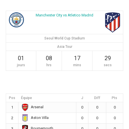
Manchester City vs Atletico Madrid
Seoul World Cup Stadium
Asia Tour
01
08
17
28
jours
hrs
mins
secs
Pos
Équipe
J
Diff
Pts
Arsenal
1
0
0
0
Aston Villa
2
0
0
0
Bournemouth
3
0
0
0