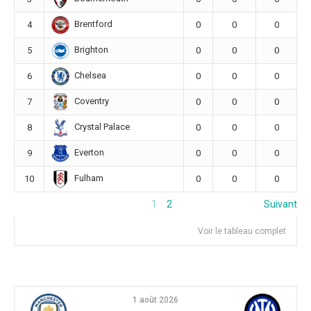
Brentford
4
0
0
0
Brighton
5
0
0
0
Chelsea
6
0
0
0
Coventry
7
0
0
0
Crystal Palace
8
0
0
0
Everton
9
0
0
0
Fulham
10
0
0
0
1
2
Suivant
Voir le tableau complet
1 août 2026