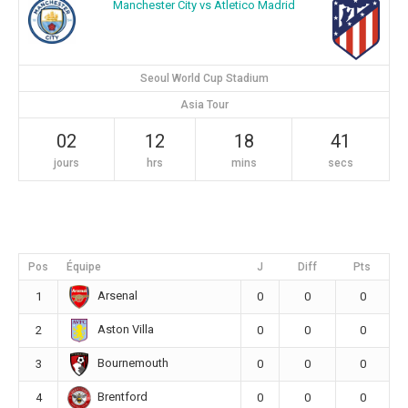
Manchester City vs Atletico Madrid
Seoul World Cup Stadium
Asia Tour
02
12
18
40
jours
hrs
mins
secs
Pos
Équipe
J
Diff
Pts
Arsenal
1
0
0
0
Aston Villa
2
0
0
0
Bournemouth
3
0
0
0
Brentford
4
0
0
0