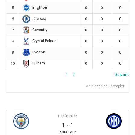
Brighton
5
0
0
0
Chelsea
6
0
0
0
Coventry
7
0
0
0
Crystal Palace
8
0
0
0
Everton
9
0
0
0
Fulham
10
0
0
0
1
2
Suivant
Voir le tableau complet
1 août 2026
1
-
1
Asia Tour