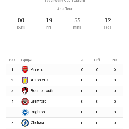
Seoul World Cup Stadium
Asia Tour
00
19
55
11
jours
hrs
mins
secs
Pos
Équipe
J
Diff
Pts
Arsenal
1
0
0
0
Aston Villa
2
0
0
0
Bournemouth
3
0
0
0
Brentford
4
0
0
0
Brighton
5
0
0
0
Chelsea
6
0
0
0