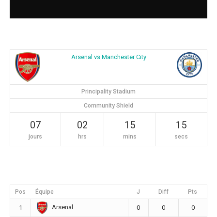
Arsenal vs Manchester City
Principality Stadium
Community Shield
07
02
15
14
jours
hrs
mins
secs
Pos
Équipe
J
Diff
Pts
Arsenal
1
0
0
0