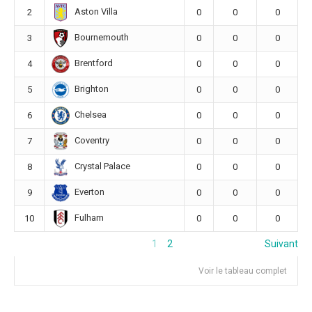
Aston Villa
2
0
0
0
Bournemouth
3
0
0
0
Brentford
4
0
0
0
Brighton
5
0
0
0
Chelsea
6
0
0
0
Coventry
7
0
0
0
Crystal Palace
8
0
0
0
Everton
9
0
0
0
Fulham
10
0
0
0
1
2
Suivant
Voir le tableau complet