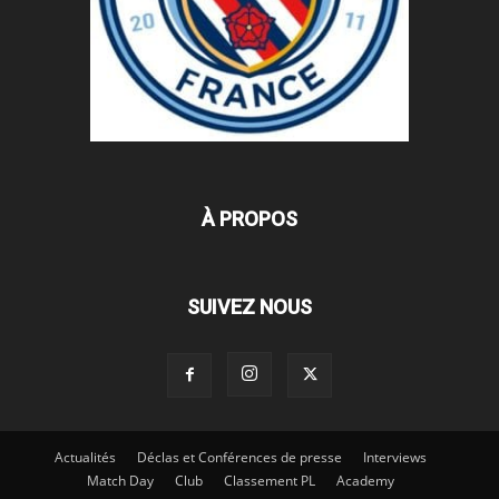
À PROPOS
SUIVEZ NOUS
Actualités
Déclas et Conférences de presse
Interviews
Match Day
Club
Classement PL
Academy