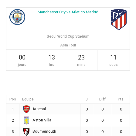
Manchester City vs Atletico Madrid
Seoul World Cup Stadium
Asia Tour
00
13
23
10
jours
hrs
mins
secs
Pos
Équipe
J
Diff
Pts
Arsenal
1
0
0
0
Aston Villa
2
0
0
0
Bournemouth
3
0
0
0