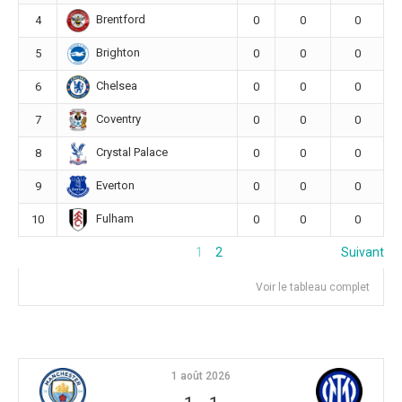
Brentford
4
0
0
0
Brighton
5
0
0
0
Chelsea
6
0
0
0
Coventry
7
0
0
0
Crystal Palace
8
0
0
0
Everton
9
0
0
0
Fulham
10
0
0
0
1
2
Suivant
Voir le tableau complet
1 août 2026