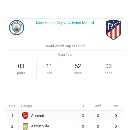
Manchester City vs Atletico Madrid
Seoul World Cup Stadium
Asia Tour
03
11
52
02
jours
hrs
mins
secs
Pos
Équipe
J
Diff
Pts
Arsenal
1
0
0
0
Aston Villa
2
0
0
0