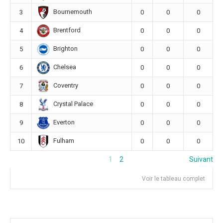
Bournemouth
3
0
0
0
Brentford
4
0
0
0
Brighton
5
0
0
0
Chelsea
6
0
0
0
Coventry
7
0
0
0
Crystal Palace
8
0
0
0
Everton
9
0
0
0
Fulham
10
0
0
0
1
2
Suivant
Voir le tableau complet