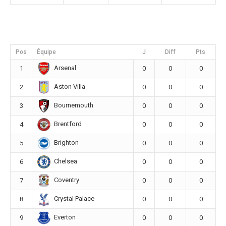
Pos
Équipe
J
Diff
Pts
Arsenal
1
0
0
0
Aston Villa
2
0
0
0
Bournemouth
3
0
0
0
Brentford
4
0
0
0
Brighton
5
0
0
0
Chelsea
6
0
0
0
Coventry
7
0
0
0
Crystal Palace
8
0
0
0
Everton
9
0
0
0