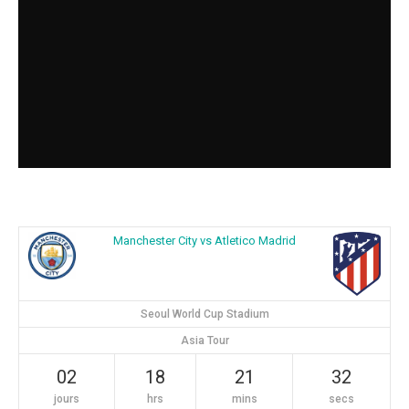
Manchester City vs Atletico Madrid
Seoul World Cup Stadium
Asia Tour
02
18
21
31
jours
hrs
mins
secs