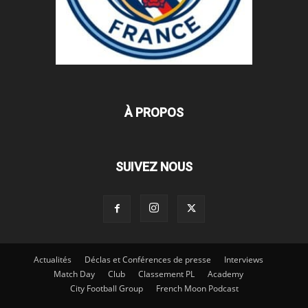
À PROPOS
SUIVEZ NOUS
Actualités
Déclas et Conférences de presse
Interviews
Match Day
Club
Classement PL
Academy
City Football Group
French Moon Podcast