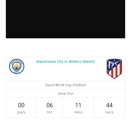
Manchester City vs Atletico Madrid
Seoul World Cup Stadium
Asia Tour
00
06
11
44
jours
hrs
mins
secs