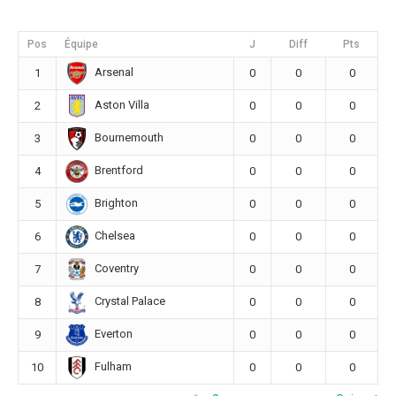
Pos
Équipe
J
Diff
Pts
Arsenal
1
0
0
0
Aston Villa
2
0
0
0
Bournemouth
3
0
0
0
Brentford
4
0
0
0
Brighton
5
0
0
0
Chelsea
6
0
0
0
Coventry
7
0
0
0
Crystal Palace
8
0
0
0
Everton
9
0
0
0
Fulham
10
0
0
0