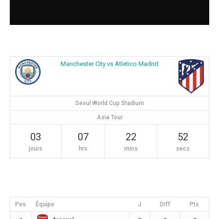
Manchester City vs Atletico Madrid
Seoul World Cup Stadium
Asia Tour
03
07
22
51
jours
hrs
mins
secs
Pos
Équipe
J
Diff
Pts