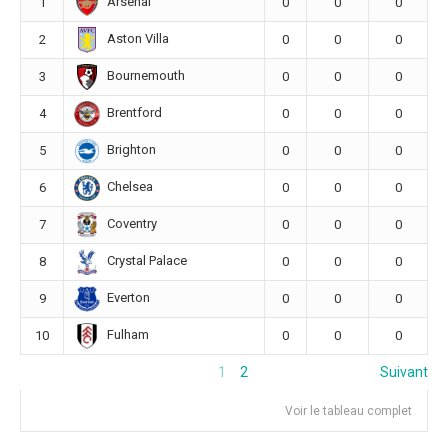
Arsenal
1
0
0
0
Aston Villa
2
0
0
0
Bournemouth
3
0
0
0
Brentford
4
0
0
0
Brighton
5
0
0
0
Chelsea
6
0
0
0
Coventry
7
0
0
0
Crystal Palace
8
0
0
0
Everton
9
0
0
0
Fulham
10
0
0
0
1
2
Suivant
Voir le tableau complet