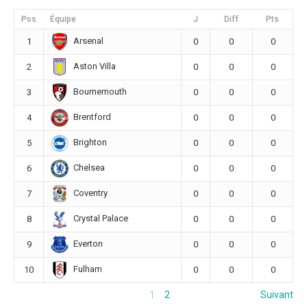
Pos
Équipe
J
Diff
Pts
Arsenal
1
0
0
0
Aston Villa
2
0
0
0
Bournemouth
3
0
0
0
Brentford
4
0
0
0
Brighton
5
0
0
0
Chelsea
6
0
0
0
Coventry
7
0
0
0
Crystal Palace
8
0
0
0
Everton
9
0
0
0
Fulham
10
0
0
0
1
2
Suivant