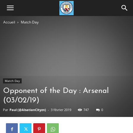
Accueil
Match Day
Match Day
Opponent of the Day : Arsenal
(03/02/19)
Par
Paul (@AlsatianCityzn)
-
3 février 2019
747
0