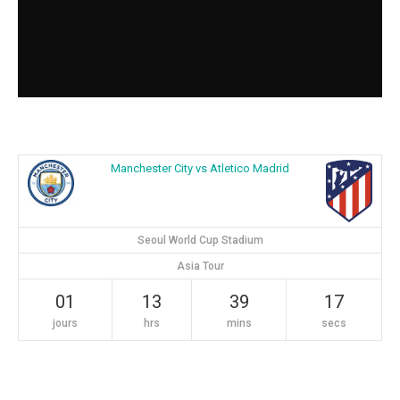
Manchester City vs Atletico Madrid
Seoul World Cup Stadium
Asia Tour
01
13
39
16
jours
hrs
mins
secs