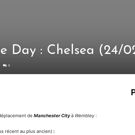
e Day : Chelsea (24/0
0
P
déplacement de
Manchester City
à
Wembley
:
us récent au plus ancien)
: