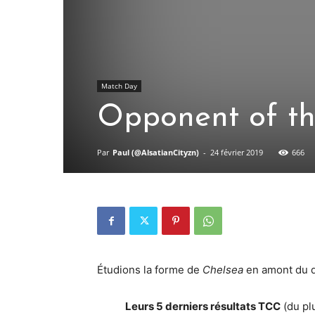
Match Day
Opponent of th
Par
Paul (@AlsatianCityzn)
-
24 février 2019
666
Étudions la forme de
Chelsea
en amont du 
Leurs 5 derniers résultats TCC
(du pl