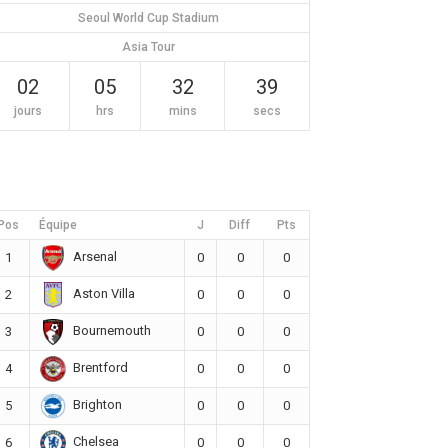
Seoul World Cup Stadium
Asia Tour
02
05
32
39
jours
hrs
mins
secs
Pos
Équipe
J
Diff
Pts
Arsenal
1
0
0
0
Aston Villa
2
0
0
0
Bournemouth
3
0
0
0
Brentford
4
0
0
0
Brighton
5
0
0
0
Chelsea
6
0
0
0