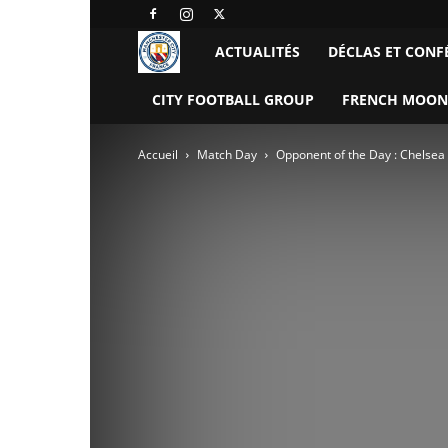
Manchester
ACTUALITÉS
DÉCLAS ET CONF
City
CITY FOOTBALL GROUP
FRENCH MOON
FC
Accueil
Match Day
Opponent of the Day : Chelsea
–
France