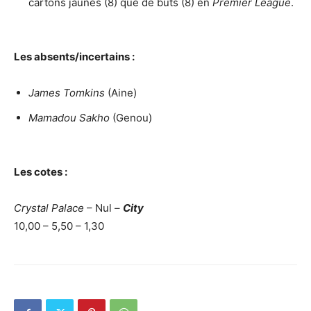
cartons jaunes (8) que de buts (8) en
Premier League
.
Les absents/incertains :
James Tomkins
(Aine)
Mamadou Sakho
(Genou)
Les cotes :
Crystal Palace
– Nul –
City
10,00 – 5,50 – 1,30