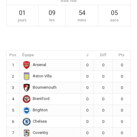
Asia Tour
01
09
54
04
jours
hrs
mins
secs
Pos
Équipe
J
Diff
Pts
Arsenal
1
0
0
0
Aston Villa
2
0
0
0
Bournemouth
3
0
0
0
Brentford
4
0
0
0
Brighton
5
0
0
0
Chelsea
6
0
0
0
Coventry
7
0
0
0