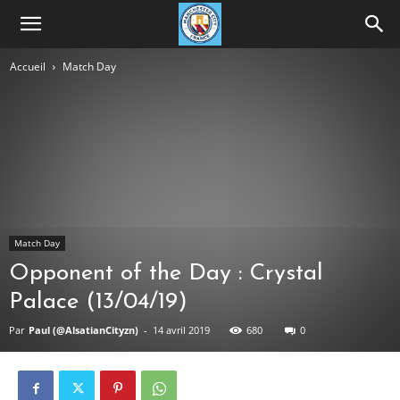
Accueil
Match Day
Match Day
Opponent of the Day : Crystal
Palace (13/04/19)
Par
Paul (@AlsatianCityzn)
-
14 avril 2019
680
0