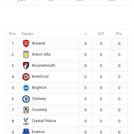
Pos
Équipe
J
Diff
Pts
Arsenal
1
0
0
0
Aston Villa
2
0
0
0
Bournemouth
3
0
0
0
Brentford
4
0
0
0
Brighton
5
0
0
0
Chelsea
6
0
0
0
Coventry
7
0
0
0
Crystal Palace
8
0
0
0
Everton
9
0
0
0