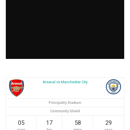
Arsenal vs Manchester City
Principality Stadium
Community Shield
05
17
58
28
jours
hrs
mins
secs