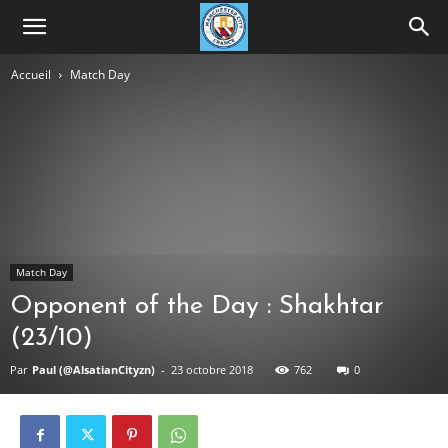
Accueil
Match Day
Match Day
Opponent of the Day : Shakhtar
(23/10)
Par
Paul (@AlsatianCityzn)
-
23 octobre 2018
762
0