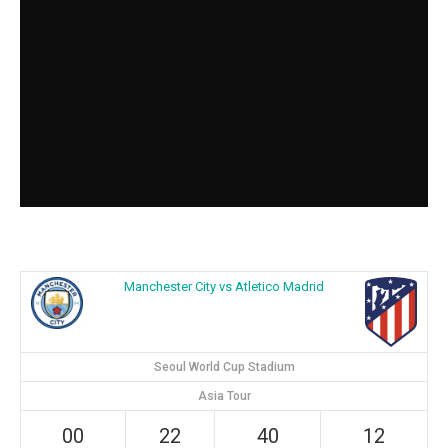
Manchester City vs Atletico Madrid
Seoul World Cup Stadium
Asia Tour
00
22
40
11