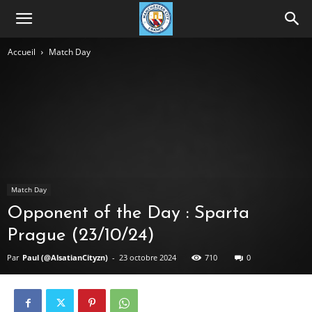
Accueil
Match Day
Match Day
Opponent of the Day : Sparta
Prague (23/10/24)
Par
Paul (@AlsatianCityzn)
-
23 octobre 2024
710
0