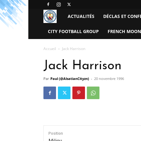
Manchester
ACTUALITÉS
DÉCLAS ET CONF
City
CITY FOOTBALL GROUP
FRENCH MOON
FC
Accueil
Jack Harrison
–
Jack Harrison
France
Par
Paul (@AlsatianCityzn)
-
20 novembre 1996
Position
Milieu