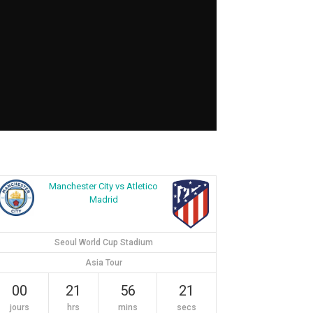
Manchester City vs Atletico
Madrid
Seoul World Cup Stadium
Asia Tour
00
21
56
20
jours
hrs
mins
secs