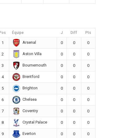
Pos
Équipe
J
Diff
Pts
Arsenal
1
0
0
0
Aston Villa
2
0
0
0
Bournemouth
3
0
0
0
Brentford
4
0
0
0
Brighton
5
0
0
0
Chelsea
6
0
0
0
Coventry
7
0
0
0
Crystal Palace
8
0
0
0
Everton
9
0
0
0