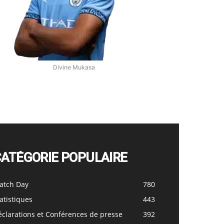
Divine Mukasa
CATÉGORIE POPULAIRE
atch Day
780
atistiques
443
clarations et Conférences de presse
392