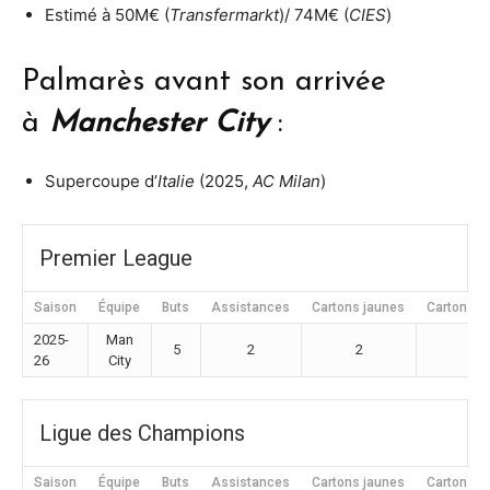
Estimé à 50M€ (
Transfermarkt
)/ 74M€ (
CIES
)
Palmarès avant son arrivée
à
Manchester City
:
Supercoupe d’
Italie
(2025,
AC Milan
)
Premier League
Saison
Équipe
Buts
Assistances
Cartons jaunes
Cartons r
2025-
Man
5
2
2
0
26
City
Ligue des Champions
Saison
Équipe
Buts
Assistances
Cartons jaunes
Cartons r