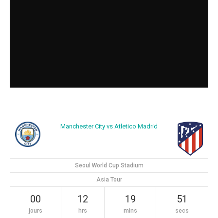
Manchester City vs Atletico Madrid
Seoul World Cup Stadium
Asia Tour
00
12
19
50
jours
hrs
mins
secs