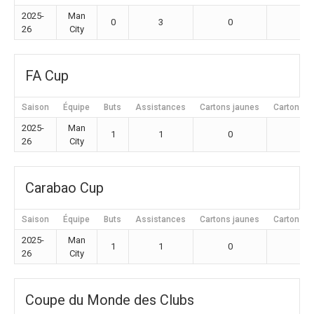
2025-
Man
0
3
0
0
26
City
FA Cup
Saison
Équipe
Buts
Assistances
Cartons jaunes
Cartons r
2025-
Man
1
1
0
0
26
City
Carabao Cup
Saison
Équipe
Buts
Assistances
Cartons jaunes
Cartons r
2025-
Man
1
1
0
0
26
City
Coupe du Monde des Clubs