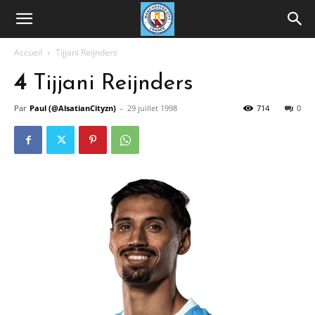
Accueil
Tijjani Reijnders
4
Tijjani Reijnders
Par
Paul (@AlsatianCityzn)
-
29 juillet 1998
714
0