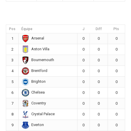
Pos
Équipe
J
Diff
Pts
Arsenal
1
0
0
0
Aston Villa
2
0
0
0
Bournemouth
3
0
0
0
Brentford
4
0
0
0
Brighton
5
0
0
0
Chelsea
6
0
0
0
Coventry
7
0
0
0
Crystal Palace
8
0
0
0
Everton
9
0
0
0