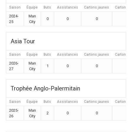
Saison
Équipe
Buts
Assistances
Cartons jaunes
Cartons r
2024-
Man
0
0
0
0
25
City
Asia Tour
Saison
Équipe
Buts
Assistances
Cartons jaunes
Cartons r
2026-
Man
1
0
0
0
27
City
Trophée Anglo-Palermitain
Saison
Équipe
Buts
Assistances
Cartons jaunes
Cartons r
2025-
Man
2
0
0
0
26
City