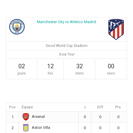
Manchester City vs Atletico Madrid
Seoul World Cup Stadium
Asia Tour
02
12
32
00
jours
hrs
mins
secs
Pos
Équipe
J
Diff
Pts
Arsenal
1
0
0
0
Aston Villa
2
0
0
0