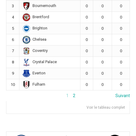
Bournemouth
3
0
0
0
Brentford
4
0
0
0
Brighton
5
0
0
0
Chelsea
6
0
0
0
Coventry
7
0
0
0
Crystal Palace
8
0
0
0
Everton
9
0
0
0
Fulham
10
0
0
0
1
2
Suivant
Voir le tableau complet