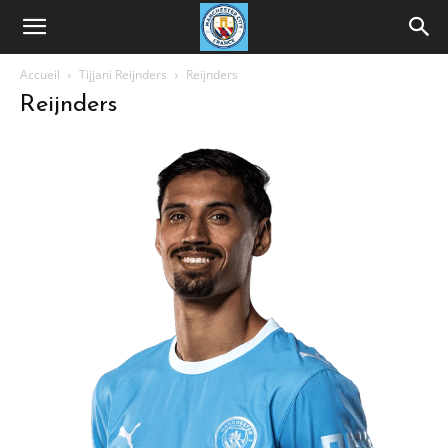
Accueil
Tijjani Reijnders
Reijnders
Reijnders