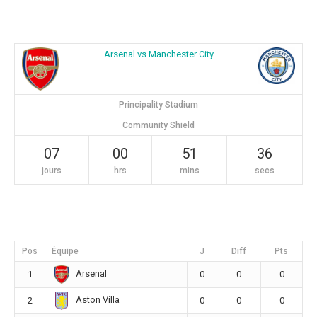
Arsenal vs Manchester City
Principality Stadium
Community Shield
07
00
51
35
jours
hrs
mins
secs
Pos
Équipe
J
Diff
Pts
Arsenal
1
0
0
0
Aston Villa
2
0
0
0