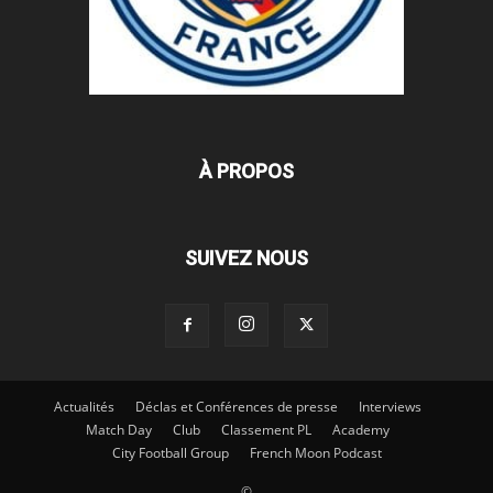
À PROPOS
SUIVEZ NOUS
Actualités
Déclas et Conférences de presse
Interviews
Match Day
Club
Classement PL
Academy
City Football Group
French Moon Podcast
©