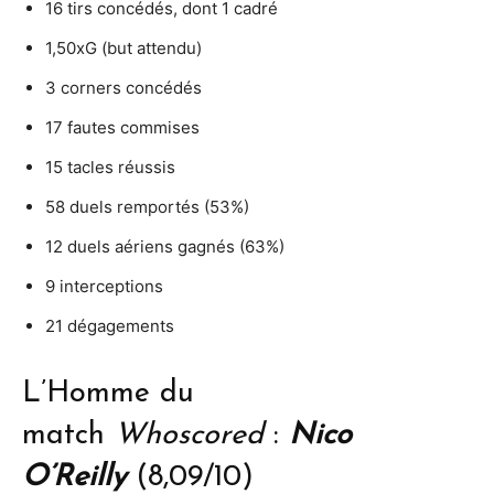
16 tirs concédés, dont 1 cadré
1,50xG (but attendu)
3 corners concédés
17 fautes commises
15 tacles réussis
58 duels remportés (53%)
12 duels aériens gagnés (63%)
9 interceptions
21 dégagements
L’Homme du
match
Whoscored
:
Nico
O’Reilly
(8,09/10)