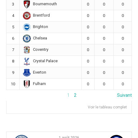
Bournemouth
3
0
0
0
Brentford
4
0
0
0
Brighton
5
0
0
0
Chelsea
6
0
0
0
Coventry
7
0
0
0
Crystal Palace
8
0
0
0
Everton
9
0
0
0
Fulham
10
0
0
0
1
2
Suivant
Voir le tableau complet
1 août 2026