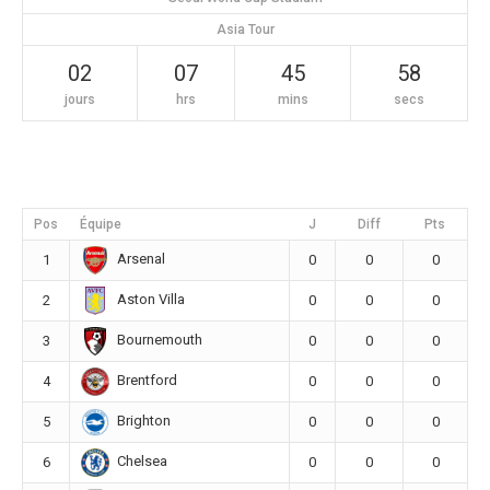
Asia Tour
02
07
45
57
jours
hrs
mins
secs
Pos
Équipe
J
Diff
Pts
Arsenal
1
0
0
0
Aston Villa
2
0
0
0
Bournemouth
3
0
0
0
Brentford
4
0
0
0
Brighton
5
0
0
0
Chelsea
6
0
0
0