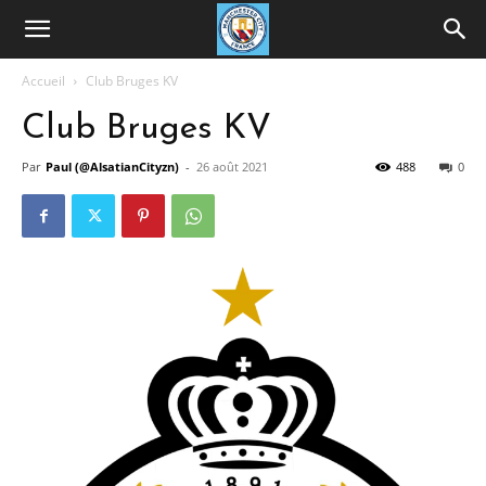
Accueil
Club Bruges KV
Club Bruges KV
Par
Paul (@AlsatianCityzn)
-
26 août 2021
488
0