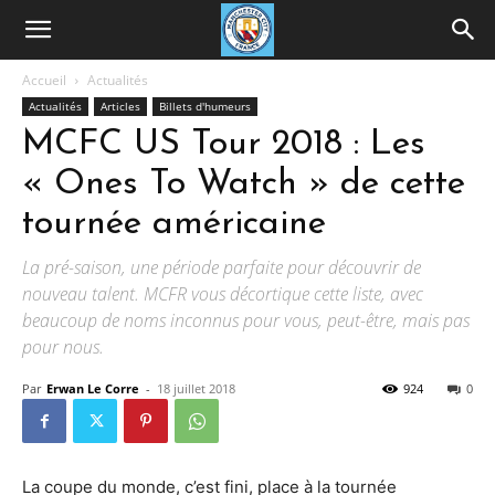
Accueil
Actualités
Actualités
Articles
Billets d'humeurs
MCFC US Tour 2018 : Les
« Ones To Watch » de cette
tournée américaine
La pré-saison, une période parfaite pour découvrir de
nouveau talent. MCFR vous décortique cette liste, avec
beaucoup de noms inconnus pour vous, peut-être, mais pas
pour nous.
Par
Erwan Le Corre
-
18 juillet 2018
924
0
La coupe du monde, c’est fini, place à la tournée