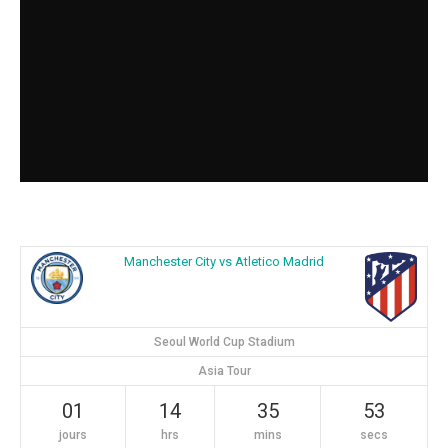
Manchester City vs Atletico Madrid
Seoul World Cup Stadium
Asia Tour
01
14
35
52
jours
hrs
mins
secs