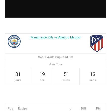
Manchester City vs Atletico Madrid
Seoul World Cup Stadium
Asia Tour
01
19
51
12
jours
hrs
mins
secs
Pos
Équipe
J
Diff
Pts