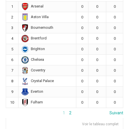
Arsenal
1
0
0
0
Aston Villa
2
0
0
0
Bournemouth
3
0
0
0
Brentford
4
0
0
0
Brighton
5
0
0
0
Chelsea
6
0
0
0
Coventry
7
0
0
0
Crystal Palace
8
0
0
0
Everton
9
0
0
0
Fulham
10
0
0
0
1
2
Suivant
Voir le tableau complet