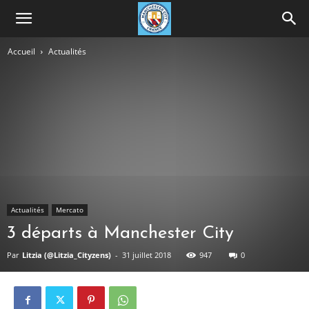
Accueil
Actualités
Actualités
Mercato
3 départs à Manchester City
Par
Litzia (@Litzia_Cityzens)
-
31 juillet 2018
947
0