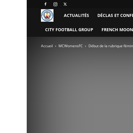
Manchester
ACTUALITÉS
DÉCLAS ET CONF
City
CITY FOOTBALL GROUP
FRENCH MOON
FC
Accueil
MCWomensFC
Début de la rubrique fémin
–
France