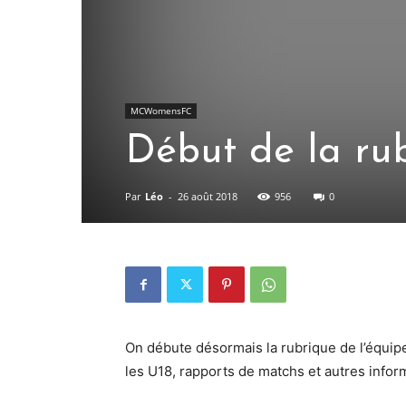
MCWomensFC
Début de la rub
Par
Léo
-
26 août 2018
956
0
On débute désormais la rubrique de l’équi
les U18, rapports de matchs et autres infor