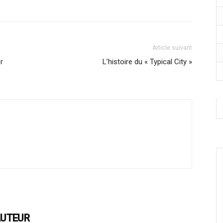
Article suivant
r
L’histoire du « Typical City »
AUTEUR