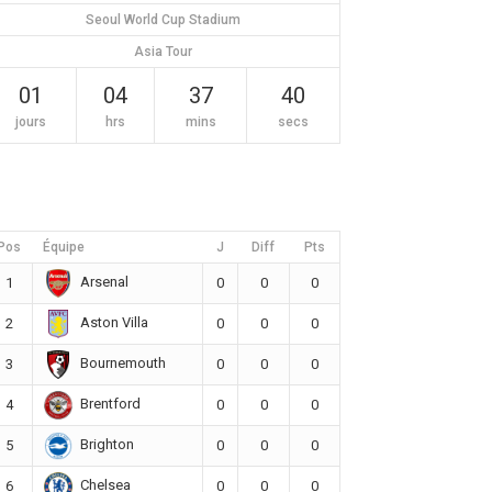
Seoul World Cup Stadium
Asia Tour
01
04
37
39
jours
hrs
mins
secs
Pos
Équipe
J
Diff
Pts
Arsenal
1
0
0
0
Aston Villa
2
0
0
0
Bournemouth
3
0
0
0
Brentford
4
0
0
0
Brighton
5
0
0
0
Chelsea
6
0
0
0