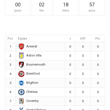
00
02
18
56
jours
hrs
mins
secs
Pos
Équipe
J
Diff
Pts
Arsenal
1
0
0
0
Aston Villa
2
0
0
0
Bournemouth
3
0
0
0
Brentford
4
0
0
0
Brighton
5
0
0
0
Chelsea
6
0
0
0
Coventry
7
0
0
0
Crystal Palace