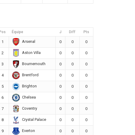
Pos
Équipe
J
Diff
Pts
Arsenal
1
0
0
0
Aston Villa
2
0
0
0
Bournemouth
3
0
0
0
Brentford
4
0
0
0
Brighton
5
0
0
0
Chelsea
6
0
0
0
Coventry
7
0
0
0
Crystal Palace
8
0
0
0
Everton
9
0
0
0