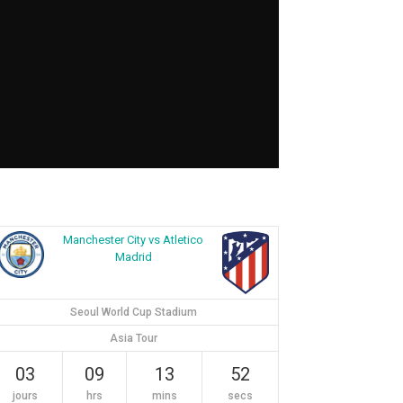
Manchester City vs Atletico
Madrid
Seoul World Cup Stadium
Asia Tour
03
09
13
51
jours
hrs
mins
secs