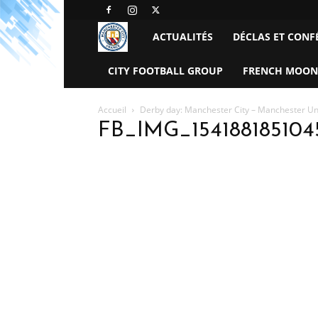
Manchester
ACTUALITÉS
DÉCLAS ET CONF
City
CITY FOOTBALL GROUP
FRENCH MOON
FC
Accueil
Derby day: Manchester City – Manchester Un
FB_IMG_154188185104
–
France