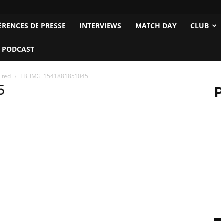
ÉRENCES DE PRESSE
INTERVIEWS
MATCH DAY
CLUB
 PODCAST
ited
FB_IMG_1541881851045
5
P