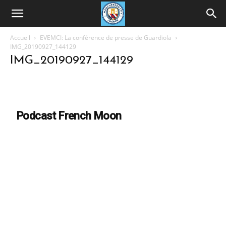
Accueil
EVEMCI: La conférence de presse de Guardiola
IMG_20190927_144129
IMG_20190927_144129
Podcast French Moon