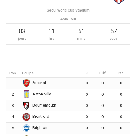
Seoul World Cup Stadium
Asia Tour
03
11
51
56
jours
hrs
mins
secs
Pos
Équipe
J
Diff
Pts
Arsenal
1
0
0
0
Aston Villa
2
0
0
0
Bournemouth
3
0
0
0
Brentford
4
0
0
0
Brighton
5
0
0
0