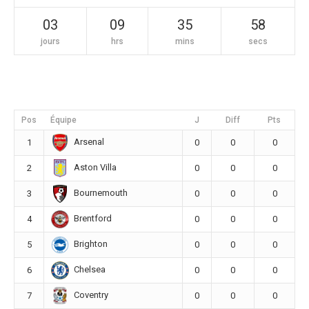
03
09
35
58
jours
hrs
mins
secs
Pos
Équipe
J
Diff
Pts
Arsenal
1
0
0
0
Aston Villa
2
0
0
0
Bournemouth
3
0
0
0
Brentford
4
0
0
0
Brighton
5
0
0
0
Chelsea
6
0
0
0
Coventry
7
0
0
0