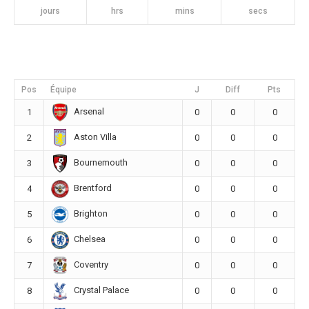
jours
hrs
mins
secs
Pos
Équipe
J
Diff
Pts
Arsenal
1
0
0
0
Aston Villa
2
0
0
0
Bournemouth
3
0
0
0
Brentford
4
0
0
0
Brighton
5
0
0
0
Chelsea
6
0
0
0
Coventry
7
0
0
0
Crystal Palace
8
0
0
0