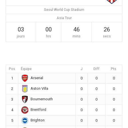
Seoul World Cup Stadium
Asia Tour
03
00
46
25
jours
hrs
mins
secs
Pos
Équipe
J
Diff
Pts
Arsenal
1
0
0
0
Aston Villa
2
0
0
0
Bournemouth
3
0
0
0
Brentford
4
0
0
0
Brighton
5
0
0
0