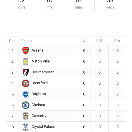
02
07
02
33
jours
hrs
mins
secs
Pos
Équipe
J
Diff
Pts
Arsenal
1
0
0
0
Aston Villa
2
0
0
0
Bournemouth
3
0
0
0
Brentford
4
0
0
0
Brighton
5
0
0
0
Chelsea
6
0
0
0
Coventry
7
0
0
0
Crystal Palace
8
0
0
0