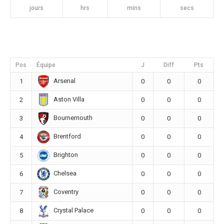
jours
hrs
mins
secs
Pos
Équipe
J
Diff
Pts
Arsenal
1
0
0
0
Aston Villa
2
0
0
0
Bournemouth
3
0
0
0
Brentford
4
0
0
0
Brighton
5
0
0
0
Chelsea
6
0
0
0
Coventry
7
0
0
0
Crystal Palace
8
0
0
0